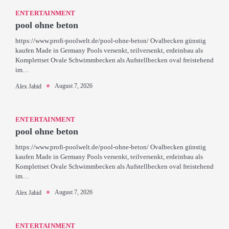
ENTERTAINMENT
pool ohne beton
https://www.profi-poolwelt.de/pool-ohne-beton/ Ovalbecken günstig
kaufen Made in Germany Pools versenkt, teilversenkt, erdeinbau als
Komplettset Ovale Schwimmbecken als Aufstellbecken oval freistehend
im…
August 7, 2026
Alex Jahid
ENTERTAINMENT
pool ohne beton
https://www.profi-poolwelt.de/pool-ohne-beton/ Ovalbecken günstig
kaufen Made in Germany Pools versenkt, teilversenkt, erdeinbau als
Komplettset Ovale Schwimmbecken als Aufstellbecken oval freistehend
im…
August 7, 2026
Alex Jahid
ENTERTAINMENT