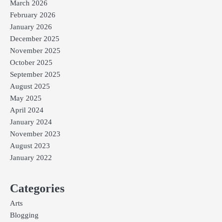
March 2026
February 2026
January 2026
December 2025
November 2025
October 2025
September 2025
August 2025
May 2025
April 2024
January 2024
November 2023
August 2023
January 2022
Categories
Arts
Blogging