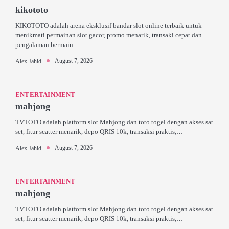
kikototo
KIKOTOTO adalah arena eksklusif bandar slot online terbaik untuk
menikmati permainan slot gacor, promo menarik, transaki cepat dan
pengalaman bermain…
August 7, 2026
Alex Jahid
ENTERTAINMENT
mahjong
TVTOTO adalah platform slot Mahjong dan toto togel dengan akses sat
set, fitur scatter menarik, depo QRIS 10k, transaksi praktis,…
August 7, 2026
Alex Jahid
ENTERTAINMENT
mahjong
TVTOTO adalah platform slot Mahjong dan toto togel dengan akses sat
set, fitur scatter menarik, depo QRIS 10k, transaksi praktis,…