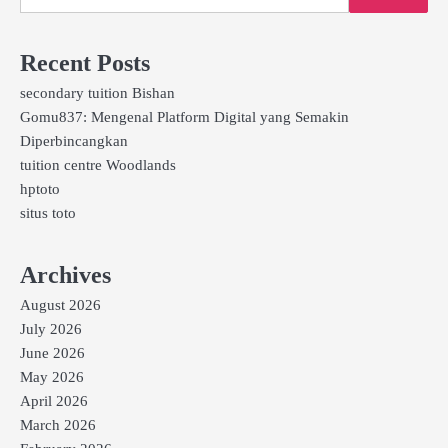
Recent Posts
secondary tuition Bishan
Gomu837: Mengenal Platform Digital yang Semakin
Diperbincangkan
tuition centre Woodlands
hptoto
situs toto
Archives
August 2026
July 2026
June 2026
May 2026
April 2026
March 2026