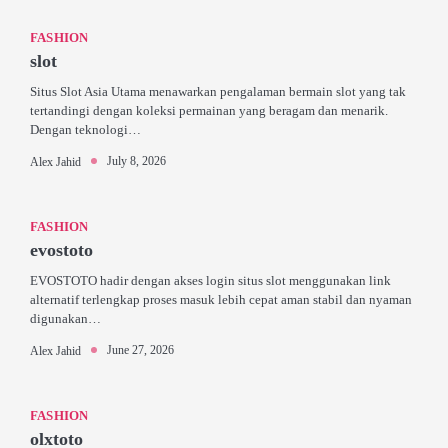
FASHION
slot
Situs Slot Asia Utama menawarkan pengalaman bermain slot yang tak
tertandingi dengan koleksi permainan yang beragam dan menarik.
Dengan teknologi…
July 8, 2026
Alex Jahid
FASHION
evostoto
EVOSTOTO hadir dengan akses login situs slot menggunakan link
alternatif terlengkap proses masuk lebih cepat aman stabil dan nyaman
digunakan…
June 27, 2026
Alex Jahid
FASHION
olxtoto