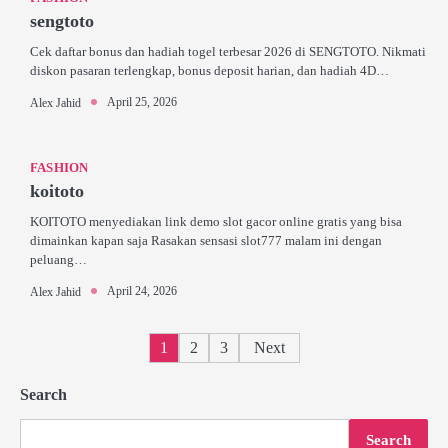
sengtoto
Cek daftar bonus dan hadiah togel terbesar 2026 di SENGTOTO. Nikmati
diskon pasaran terlengkap, bonus deposit harian, dan hadiah 4D…
April 25, 2026
Alex Jahid
FASHION
koitoto
KOITOTO menyediakan link demo slot gacor online gratis yang bisa
dimainkan kapan saja Rasakan sensasi slot777 malam ini dengan
peluang…
April 24, 2026
Alex Jahid
Posts
1
2
3
Next
pagination
Search
Search